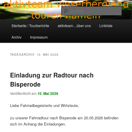
Zum
Zum
Aktivteam-Weserbergland-Touren-Hameln
primären
sekundären
Such
Inhalt
Inhalt
springen
springen
Hauptmenü
awt-hameln.de
Startseite / Tourberichte
aktivteam…über uns
Linkliste
Archiv
Impressum
TAGESARCHIV:
10. MAI 2026
Einladung zur Radtour nach
Bisperode
Veröffentlicht am
10. Mai 2026
Liebe Fahrradbegeisterte und Wirtsleute,
zu unserer Fahrradtour nach Bisperode am 20.05.2026 befinden
sich im Anhang die Einladungen.