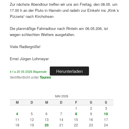
Zur nächste Abendtour treffen wir uns am Freitag, den 08.05. um
17.00 h an der Pluto in Hameln und radeln zur Einkehr ins „Kink´s
Pizzeria“ nach Kirchohsen
Die planmäßige Fahrradtour nach Rinteln am 06.05.206, ist
wegen schlechten Wetters ausgefallen.
Viele Radlergrüße!
Ernst Jürgen Lohmeyer
Herunterladen
4 f a 20 05 2026 Bisperode
Veröffentlicht unter
Touren
MAI 2026
M
D
M
D
F
S
S
1
2
3
4
5
6
7
8
9
10
11
12
13
14
15
16
17
18
19
20
21
22
23
24