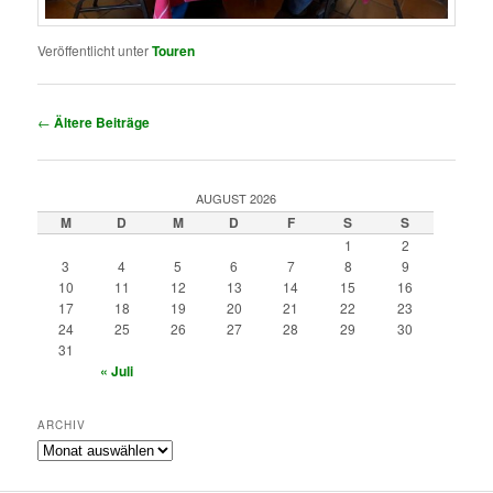
Veröffentlicht unter
Touren
Beitragsnavigation
←
Ältere Beiträge
AUGUST 2026
M
D
M
D
F
S
S
1
2
3
4
5
6
7
8
9
10
11
12
13
14
15
16
17
18
19
20
21
22
23
24
25
26
27
28
29
30
31
« Juli
ARCHIV
Archiv