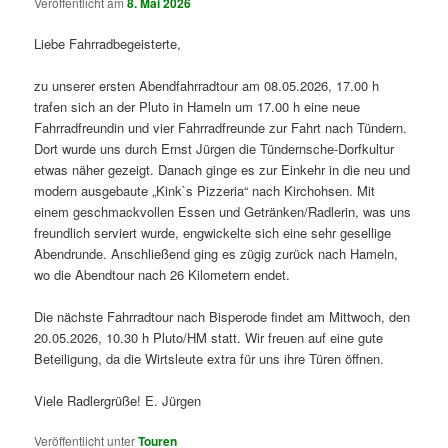
Veröffentlicht am
8. Mai 2026
Liebe Fahrradbegeisterte,
zu unserer ersten Abendfahrradtour am 08.05.2026, 17.00 h
trafen sich an der Pluto in Hameln um 17.00 h eine neue
Fahrradfreundin und vier Fahrradfreunde zur Fahrt nach Tündern.
Dort wurde uns durch Ernst Jürgen die Tündernsche-Dorfkultur
etwas näher gezeigt. Danach ginge es zur Einkehr in die neu und
modern ausgebaute „Kink`s Pizzeria“ nach Kirchohsen. Mit
einem geschmackvollen Essen und Getränken/Radlerin, was uns
freundlich serviert wurde, engwickelte sich eine sehr gesellige
Abendrunde. Anschließend ging es zügig zurück nach Hameln,
wo die Abendtour nach 26 Kilometern endet.
Die nächste Fahrradtour nach Bisperode findet am Mittwoch, den
20.05.2026, 10.30 h Pluto/HM statt. Wir freuen auf eine gute
Beteiligung, da die Wirtsleute extra für uns ihre Türen öffnen.
Viele Radlergrüße! E. Jürgen
Veröffentlicht unter
Touren