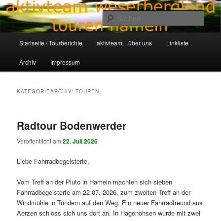
Zum
Zum
Aktivteam-Weserbergland-Touren-Hameln
primären
sekundären
Such
Inhalt
Inhalt
springen
springen
Hauptmenü
awt-hameln.de
Startseite / Tourberichte
aktivteam…über uns
Linkliste
Archiv
Impressum
KATEGORIEARCHIV:
TOUREN
Radtour Bodenwerder
Veröffentlicht am
22. Juli 2026
Liebe Fahrradbegeisterte,
Vom Treff an der Pluto in Hameln machten sich sieben
Fahrradbegeisterte am 22 07. 2026, zum zweiten Treff an der
Windmühle in Tündern auf den Weg. Ein neuer Fahrradfreund aus
Aerzen schloss sich uns dort an. In Hagenohsen wurde mit zwei