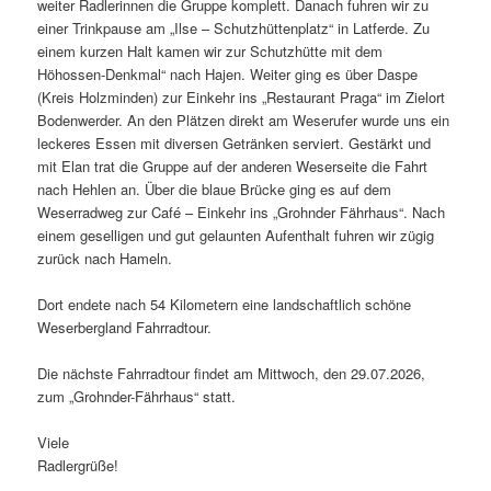
weiter Radlerinnen die Gruppe komplett. Danach fuhren wir zu
einer Trinkpause am „Ilse – Schutzhüttenplatz“ in Latferde. Zu
einem kurzen Halt kamen wir zur Schutzhütte mit dem
Höhossen-Denkmal“ nach Hajen. Weiter ging es über Daspe
(Kreis Holzminden) zur Einkehr ins „Restaurant Praga“ im Zielort
Bodenwerder. An den Plätzen direkt am Weserufer wurde uns ein
leckeres Essen mit diversen Getränken serviert. Gestärkt und
mit Elan trat die Gruppe auf der anderen Weserseite die Fahrt
nach Hehlen an. Über die blaue Brücke ging es auf dem
Weserradweg zur Café – Einkehr ins „Grohnder Fährhaus“. Nach
einem geselligen und gut gelaunten Aufenthalt fuhren wir zügig
zurück nach Hameln.
Dort endete nach 54 Kilometern eine landschaftlich schöne
Weserbergland Fahrradtour.
Die nächste Fahrradtour findet am Mittwoch, den 29.07.2026,
zum „Grohnder-Fährhaus“ statt.
Viele
Radlergr