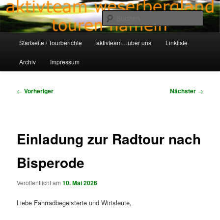
Zum
Aktivteam-Weserbergland-Touren-Hameln
primären
Such
Inhalt
springen
Hauptmenü
awt-hameln.de
Startseite / Tourberichte
aktivteam…über uns
Linkliste
Archiv
Impressum
Beitragsnavigation
←
Vorheriger
Nächster
→
Einladung zur Radtour nach
Bisperode
Veröffentlicht am
10. Mai 2026
Liebe Fahrradbegeisterte und Wirtsleute,