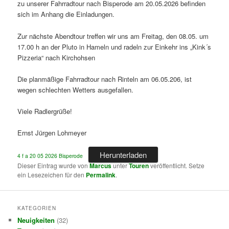
zu unserer Fahrradtour nach Bisperode am 20.05.2026 befinden
sich im Anhang die Einladungen.
Zur nächste Abendtour treffen wir uns am Freitag, den 08.05. um
17.00 h an der Pluto in Hameln und radeln zur Einkehr ins „Kink´s
Pizzeria“ nach Kirchohsen
Die planmäßige Fahrradtour nach Rinteln am 06.05.206, ist
wegen schlechten Wetters ausgefallen.
Viele Radlergrüße!
Ernst Jürgen Lohmeyer
Herunterladen
4 f a 20 05 2026 Bisperode
Dieser Eintrag wurde von
Marcus
unter
Touren
veröffentlicht. Setze
ein Lesezeichen für den
Permalink
.
KATEGORIEN
Neuigkeiten
(32)