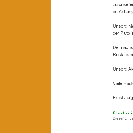
zu unsere
im Anhang
Unsere näc
der Pluto 
Der nächs
Restaurant
Unsere Ak
Viele Radl
Ernst Jür
8 f a 08 07
Dieser Eint