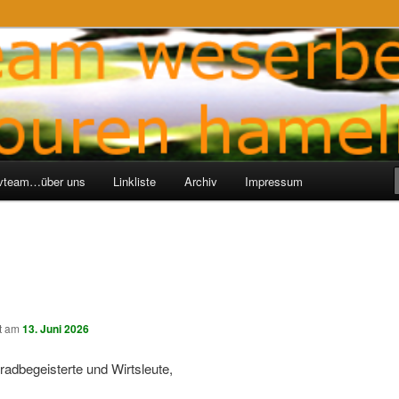
ren-Hameln
e
ivteam…über uns
Linkliste
Archiv
Impressum
ht am
13. Juni 2026
radbegeisterte und Wirtsleute,