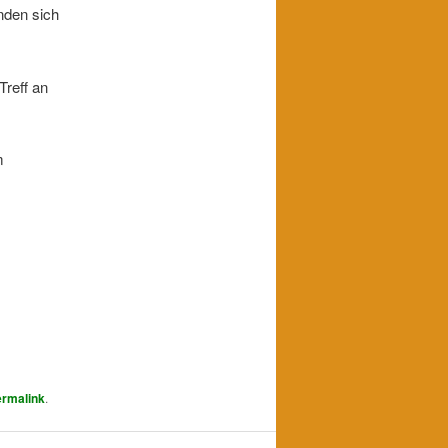
nden sich
Treff an
m
rmalink
.