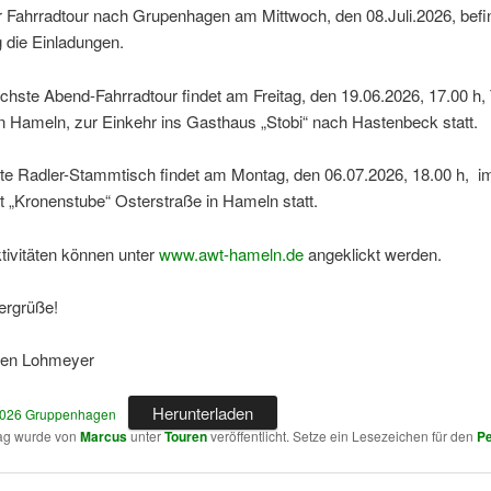
r Fahrradtour nach Grupenhagen am Mittwoch, den 08.Juli.2026, befi
 die Einladungen.
hste Abend-Fahrradtour findet am Freitag, den 19.06.2026, 17.00 h, 
in Hameln, zur Einkehr ins Gasthaus „Stobi“ nach Hastenbeck statt.
te Radler-Stammtisch findet am Montag, den 06.07.2026, 18.00 h, i
 „Kronenstube“ Osterstraße in Hameln statt.
tivitäten können unter
www.awt-hameln.de
angeklickt werden.
ergrüße!
gen Lohmeyer
Herunterladen
 2026 Gruppenhagen
rag wurde von
Marcus
unter
Touren
veröffentlicht. Setze ein Lesezeichen für den
Pe