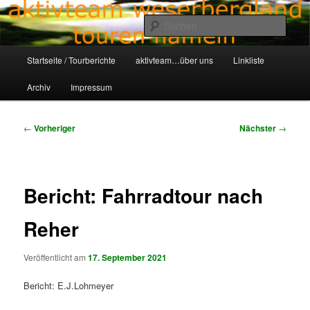
Zum
Aktivteam-Weserbergland-Touren-Hameln
primären
Such
Inhalt
springen
Hauptmenü
awt-hameln.de
Startseite / Tourberichte
aktivteam…über uns
Linkliste
Archiv
Impressum
Beitragsnavigation
←
Vorheriger
Nächster
→
Bericht: Fahrradtour nach
Reher
Veröffentlicht am
17. September 2021
Bericht: E.J.Lohmeyer