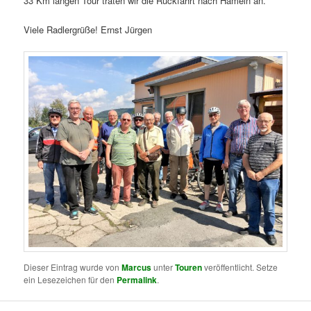
33 Km langen Tour traten wir die Rückfahrt nach Hameln an.
Viele Radlergrüße! Ernst Jürgen
Dieser Eintrag wurde von
Marcus
unter
Touren
veröffentlicht. Setze
ein Lesezeichen für den
Permalink
.