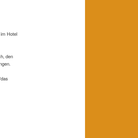
im Hotel
ch, den
ungen.
“das