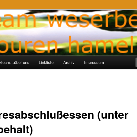
ren-Hameln
e
ivteam…über uns
Linkliste
Archiv
Impressum
resabschlußessen (unter
behalt)