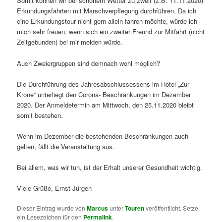
Somit können wir bei schönem Wetter zu zweit (z.B. 11.11.2020)
Erkundungsfahrten mit Marschverpflegung durchführen. Da ich
eine Erkundungstour nicht gern allein fahren möchte, würde ich
mich sehr freuen, wenn sich ein zweiter Freund zur Mitfahrt (nicht
Zeitgebunden) bei mir melden würde.
Auch Zweiergruppen sind demnach wohl möglich?
Die Durchführung des Jahresabschlussessens im Hotel „Zur
Krone“ unterliegt den Corona- Beschränkungen im Dezember
2020. Der Anmeldetermin am Mittwoch, den 25.11.2020 bleibt
somit bestehen.
Wenn im Dezember die bestehenden Beschränkungen auch
gelten, fällt die Veranstaltung aus.
Bei allem, was wir tun, ist der Erhalt unserer Gesundheit wichtig.
Viele Grüße, Ernst Jürgen
Dieser Eintrag wurde von
Marcus
unter
Touren
veröffentlicht. Setze
ein Lesezeichen für den
Permalink
.