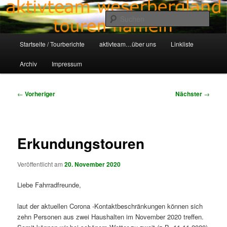
Zum
Aktivteam-Weserbergland-Touren-Hameln
primären
Such
Inhalt
springen
Hauptmenü
awt-hameln.de
Startseite / Tourberichte
aktivteam…über uns
Linkliste
Archiv
Impressum
Beitragsnavigation
←
Vorheriger
Nächster
→
Erkundungstouren
Veröffentlicht am
20. November 2020
Liebe Fahrradfreunde,
laut der aktuellen Corona -Kontaktbeschränkungen können sich
zehn Personen aus zwei Haushalten im November 2020 treffen.