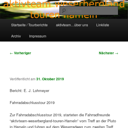
Zum
Aktivteam-Weserbergland-Touren-Hameln
primären
Such
Inhalt
springen
Hauptmenü
awt-hameln.de
Startseite / Tourberichte
aktivteam…über uns
Linkliste
Archiv
Impressum
Beitragsnavigation
←
Vorheriger
Nächster
→
Veröffentlicht am
31. Oktober 2019
Bericht: E. J. Lohmeyer
Fahrradabschlusstour 2019
Zur Fahrradabschlusstour 2019, starteten die Fahrradfreunde
“aktivteam-weserbergland-touren-Hameln” vom Treff an der Pluto
in Hameln und fuhren auf dem Weserradweg zum zweiten Treff