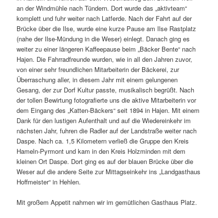
an der Windmühle nach Tündern. Dort wurde das „aktivteam“
komplett und fuhr weiter nach Latferde. Nach der Fahrt auf der
Brücke über die Ilse, wurde eine kurze Pause am Ilse Rastplatz
(nahe der Ilse-Mündung in die Weser) einlegt. Danach ging es
weiter zu einer längeren Kaffeepause beim „Bäcker Bente“ nach
Hajen. Die Fahrradfreunde wurden, wie in all den Jahren zuvor,
von einer sehr freundlichen Mitarbeiterin der Bäckerei, zur
Überraschung aller, in diesem Jahr mit einem gelungenen
Gesang, der zur Dorf Kultur passte, musikalisch begrüßt. Nach
der tollen Bewirtung fotografierte uns die aktive Mitarbeiterin vor
dem Eingang des „Katten-Bäckers“ seit 1894 in Hajen. Mit einem
Dank für den lustigen Aufenthalt und auf die Wiedereinkehr im
nächsten Jahr, fuhren die Radler auf der Landstraße weiter nach
Daspe. Nach ca. 1,5 Kilometern verließ die Gruppe den Kreis
Hameln-Pyrmont und kam in den Kreis Holzminden mit dem
kleinen Ort Daspe. Dort ging es auf der blauen Brücke über die
Weser auf die andere Seite zur Mittagseinkehr ins „Landgasthaus
Hoffmeister“ in Hehlen.
Mit großem Appetit nahmen wir im gemütlichen Gasthaus Platz.