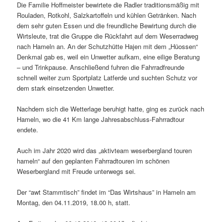
Die Familie Hoffmeister bewirtete die Radler traditionsmäßig mit
Rouladen, Rotkohl, Salzkartoffeln und kühlen Getränken. Nach
dem sehr guten Essen und die freundliche Bewirtung durch die
Wirtsleute, trat die Gruppe die Rückfahrt auf dem Weserradweg
nach Hameln an. An der Schutzhütte Hajen mit dem „Hüossen“
Denkmal gab es, weil ein Unwetter aufkam, eine eilige Beratung
– und Trinkpause. Anschließend fuhren die Fahrradfreunde
schnell weiter zum Sportplatz Latferde und suchten Schutz vor
dem stark einsetzenden Unwetter.
Nachdem sich die Wetterlage beruhigt hatte, ging es zurück nach
Hameln, wo die 41 Km lange Jahresabschluss-Fahrradtour
endete.
Auch im Jahr 2020 wird das „aktivteam weserbergland touren
hameln“ auf den geplanten Fahrradtouren im schönen
Weserbergland mit Freude unterwegs sei.
Der “awt Stammtisch” findet im “Das Wirtshaus” in Hameln am
Montag, den 04.11.2019, 18.00 h, statt.