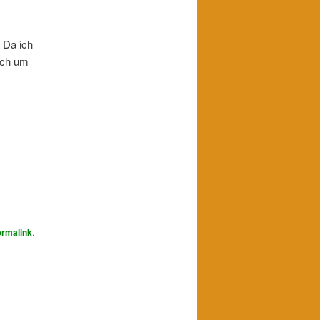
 Da ich
ich um
rmalink
.