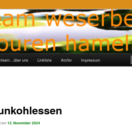
ren-Hameln
e
ivteam…über uns
Linkliste
Archiv
Impressum
unkohlessen
ht am
12. November 2024