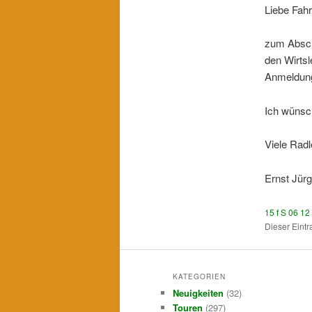
Liebe Fahr
zum Absch
den Wirtsl
Anmeldung
Ich wünsch
Viele Rad
Ernst Jür
15 f S 06 1
Dieser Eint
KATEGORIEN
Neuigkeiten
(32)
Touren
(297)