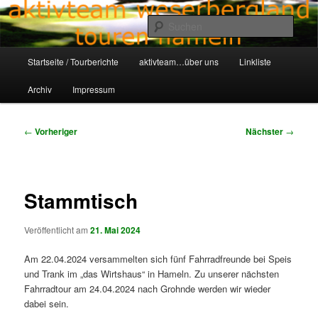
Zum
Aktivteam-Weserbergland-Touren-Hameln
primären
Such
Inhalt
springen
Hauptmenü
awt-hameln.de
Startseite / Tourberichte
aktivteam…über uns
Linkliste
Archiv
Impressum
Beitragsnavigation
←
Vorheriger
Nächster
→
Stammtisch
Veröffentlicht am
21. Mai 2024
Am 22.04.2024 versammelten sich fünf Fahrradfreunde bei Speis
und Trank im „das Wirtshaus“ in Hameln. Zu unserer nächsten
Fahrradtour am 24.04.2024 nach Grohnde werden wir wieder
dabei sein.