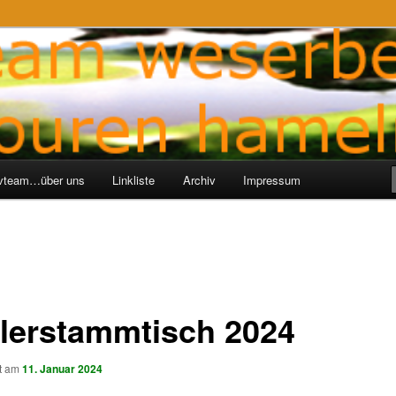
ren-Hameln
e
ivteam…über uns
Linkliste
Archiv
Impressum
lerstammtisch 2024
ht am
11. Januar 2024