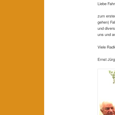
Liebe Fahr
zum erste
gehen) Fa
und diver
uns und an
Viele Rad
Ernst Jür