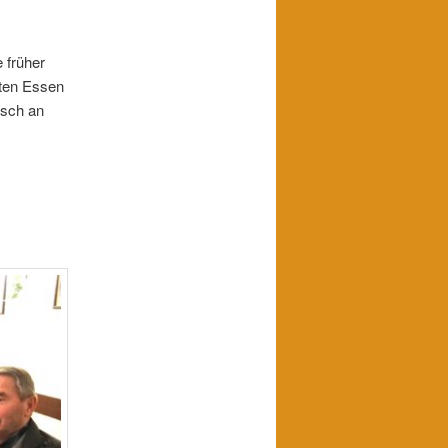
 früher
uten Essen
nsch an