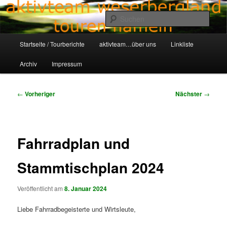
Zum
Aktivteam-Weserbergland-Touren-Hameln
primären
Such
Inhalt
springen
Hauptmenü
awt-hameln.de
Startseite / Tourberichte
aktivteam…über uns
Linkliste
Archiv
Impressum
Beitragsnavigation
←
Vorheriger
Nächster
→
Fahrradplan und
Stammtischplan 2024
Veröffentlicht am
8. Januar 2024
Liebe Fahrradbegeisterte und Wirtsleute,