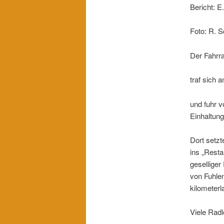
Bericht: E
Foto: R. 
Der Fahrr
traf sich 
und fuhr v
Einhaltun
Dort setzt
ins „Rest
geselliger
von Fuhle
kilometerl
Viele Rad