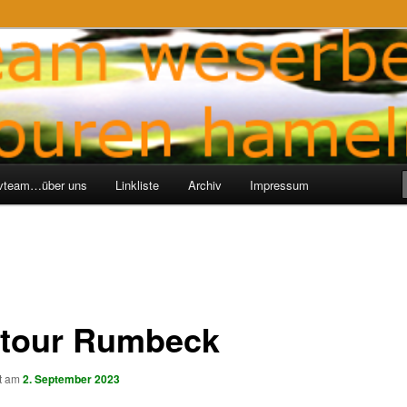
ren-Hameln
e
ivteam…über uns
Linkliste
Archiv
Impressum
tour Rumbeck
ht am
2. September 2023