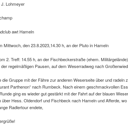
. J. Lohmeyer
Schamp
adclub awt Hameln
am Mittwoch, den 23.8.2023,14.30 h, an der Pluto in Hameln
om 2. Treff: 14.55 h, an der Fischbeckerstraße (ehem. Militärgelände)
g der regelmäßigen Pausen, auf dem Weserradweg nach Großenwied
e die Gruppe mit der Fähre zur anderen Weserseite über und radeln z
aurant Parthenon“ nach Rumbeck. Nach einem geschmackvollen Ess
 Runde ging es wieder gut gestärkt mit der Fahrt auf der blauen Wese
n über Hess. Oldendorf und Fischbeck nach Hameln und Afferde, wo d
ange Radlertour endete,
lergrüße!