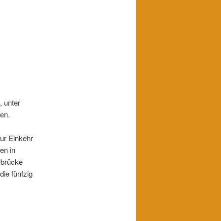
, unter
en.
ur Einkehr
en in
rbrücke
ie fünfzig