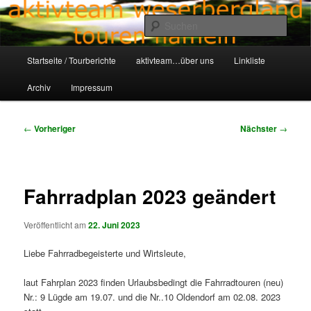
Zum
Aktivteam-Weserbergland-Touren-Hameln
primären
Such
Inhalt
springen
Hauptmenü
awt-hameln.de
Startseite / Tourberichte
aktivteam…über uns
Linkliste
Archiv
Impressum
Beitragsnavigation
←
Vorheriger
Nächster
→
Fahrradplan 2023 geändert
Veröffentlicht am
22. Juni 2023
Liebe Fahrradbegeisterte und Wirtsleute,
laut Fahrplan 2023 finden Urlaubsbedingt die Fahrradtouren (neu)
Nr.: 9 Lügde am 19.07. und die Nr..10 Oldendorf am 02.08. 2023