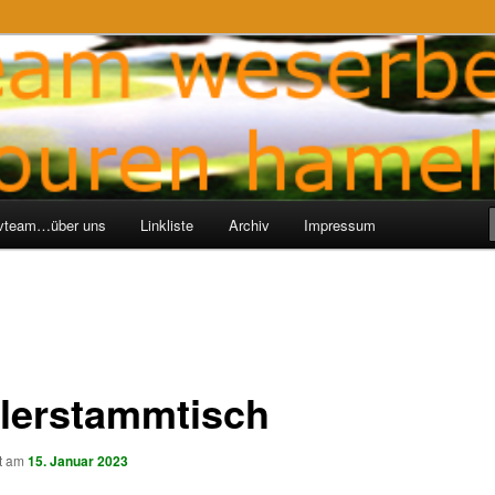
ren-Hameln
e
ivteam…über uns
Linkliste
Archiv
Impressum
lerstammtisch
ht am
15. Januar 2023