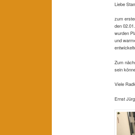
Liebe Sta
zum erste
den 02.01
wurden Pla
und warme
entwickelt
Zum nächs
sein kön
Viele Rad
Ernst Jür