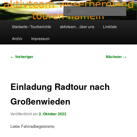
Zum
Aktivteam-Weserbergland-Touren-Hameln
primären
Such
Inhalt
springen
Hauptmenü
awt-hameln.de
Startseite / Tourberichte
aktivteam…über uns
Linkliste
Archiv
Impressum
Beitragsnavigation
←
Vorheriger
Nächster
→
Einladung Radtour nach
Großenwieden
Veröffentlicht am
2. Oktober 2022
Liebe Fahrradbegeisterte,