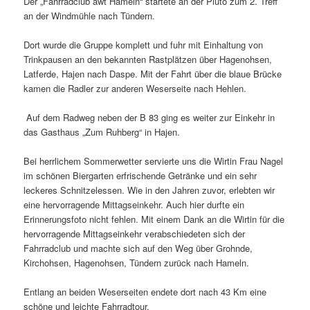
Der „Fahrradclub awt Hameln“ startete an der Pluto zum 2. Treff
an der Windmühle nach Tündern.
Dort wurde die Gruppe komplett und fuhr mit Einhaltung von
Trinkpausen an den bekannten Rastplätzen über Hagenohsen,
Latferde, Hajen nach Daspe. Mit der Fahrt über die blaue Brücke
kamen die Radler zur anderen Weserseite nach Hehlen.
Auf dem Radweg neben der B 83 ging es weiter zur Einkehr in
das Gasthaus „Zum Ruhberg“ in Hajen.
Bei herrlichem Sommerwetter servierte uns die Wirtin Frau Nagel
im schönen Biergarten erfrischende Getränke und ein sehr
leckeres Schnitzelessen. Wie in den Jahren zuvor, erlebten wir
eine hervorragende Mittagseinkehr. Auch hier durfte ein
Erinnerungsfoto nicht fehlen. Mit einem Dank an die Wirtin für die
hervorragende Mittagseinkehr verabschiedeten sich der
Fahrradclub und machte sich auf den Weg über Grohnde,
Kirchohsen, Hagenohsen, Tündern zurück nach Hameln.
Entlang an beiden Weserseiten endete dort nach 43 Km eine
schöne und leichte Fahrradtour.