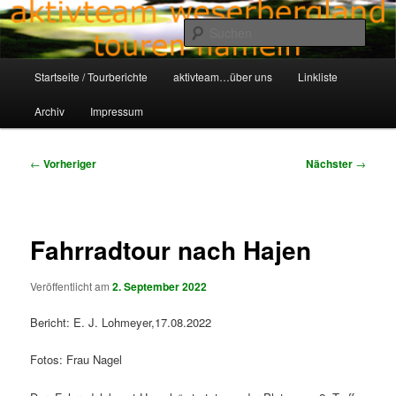
Zum
Aktivteam-Weserbergland-Touren-Hameln
primären
Such
Inhalt
springen
Hauptmenü
awt-hameln.de
Startseite / Tourberichte
aktivteam…über uns
Linkliste
Archiv
Impressum
Beitragsnavigation
←
Vorheriger
Nächster
→
Fahrradtour nach Hajen
Veröffentlicht am
2. September 2022
Bericht: E. J. Lohmeyer,17.08.2022
Fotos: Frau Nagel