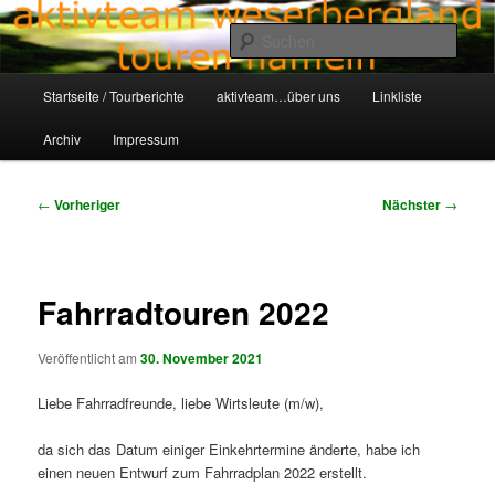
Zum
Aktivteam-Weserbergland-Touren-Hameln
primären
Such
Inhalt
springen
Hauptmenü
awt-hameln.de
Startseite / Tourberichte
aktivteam…über uns
Linkliste
Archiv
Impressum
Beitragsnavigation
←
Vorheriger
Nächster
→
Fahrradtouren 2022
Veröffentlicht am
30. November 2021
Liebe Fahrradfreunde, liebe Wirtsleute (m/w),
da sich das Datum einiger Einkehrtermine änderte, habe ich
einen neuen Entwurf zum Fahrradplan 2022 erstellt.