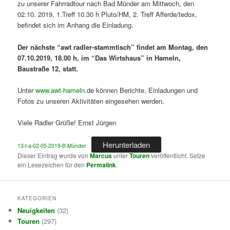
zu unserer Fahrradtour nach Bad Münder am Mittwoch, den
02.10. 2019, 1.Treff 10.30 h Pluto/HM, 2. Treff Afferde/tedox,
befindet sich im Anhang die Einladung.
Der nächste “awt radler-stammtisch” findet am Montag, den
07.10.2019, 18.00 h, im “Das Wirtshaus” in Hameln,
Baustraße 12, statt.
Unter
www.awt-hameln.
de können Berichte, Einladungen und
Fotos zu unseren Aktivitäten eingesehen werden.
Viele Radler Grüße! Ernst Jürgen
Herunterladen
13-f-a-02-05-2019-B-Münder
Dieser Eintrag wurde von
Marcus
unter
Touren
veröffentlicht. Setze
ein Lesezeichen für den
Permalink
.
KATEGORIEN
Neuigkeiten
(32)
Touren
(297)