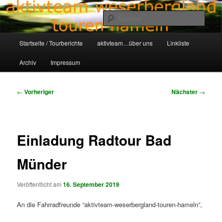
Zum
Aktivteam-Weserbergland-Touren-Hameln
primären
Such
Inhalt
springen
Hauptmenü
awt-hameln.de
Startseite / Tourberichte
aktivteam…über uns
Linkliste
Archiv
Impressum
Beitragsnavigation
←
Vorheriger
Nächster
→
Einladung Radtour Bad
Münder
Veröffentlicht am
16. September 2019
An die Fahrradfreunde “aktivteam-weserbergland-touren-hameln”,