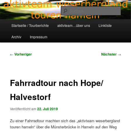
Zum
Aktivteam-Weserbergland-Touren-Hameln
primären
Such
Inhalt
springen
Hauptmenü
awt-hameln.de
Startseite / Tourberichte
aktivteam…über uns
Linkliste
Archiv
Impressum
Beitragsnavigation
←
Vorheriger
Nächster
→
Fahrradtour nach Hope/
Halvestorf
Veröffentlicht am
22. Juli 2019
Zu einer Fahrradtour machten sich das „aktivteam weserbergland
touren hameln“ über die Münsterbrücke in Hameln auf den Weg