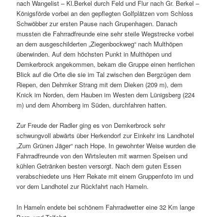
nach Wangelist – Kl.Berkel durch Feld und Flur nach Gr. Berkel –
Königsförde vorbei an den gepflegten Golfplätzen vom Schloss
Schwöbber zur ersten Pause nach Grupenhagen. Danach
mussten die Fahrradfreunde eine sehr steile Wegstrecke vorbei
an dem ausgeschilderten „Ziegenbockweg“ nach Multhöpen
überwinden. Auf dem höchsten Punkt in Multhöpen und
Demkerbrock angekommen, bekam die Gruppe einen herrlichen
Blick auf die Orte die sie im Tal zwischen den Bergzügen dem
Riepen, den Dehmker Strang mit dem Dieken (209 m), dem
Knick im Norden, dem Hauben im Westen dem Lünigsberg (224
m) und dem Ahornberg im Süden, durchfahren hatten.
Zur Freude der Radler ging es von Demkerbrock sehr
schwungvoll abwärts über Herkendorf zur Einkehr ins Landhotel
„Zum Grünen Jäger“ nach Hope. In gewohnter Weise wurden die
Fahrradfreunde von den Wirtsleuten mit warmen Speisen und
kühlen Getränken besten versorgt. Nach dem guten Essen
verabschiedete uns Herr Rekate mit einem Gruppenfoto im und
vor dem Landhotel zur Rückfahrt nach Hameln.
In Hameln endete bei schönem Fahrradwetter eine 32 Km lange