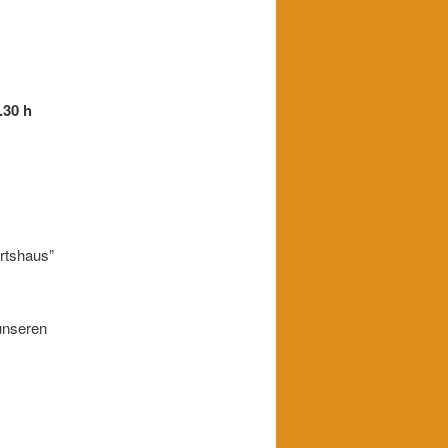
.30 h
rtshaus”
unseren