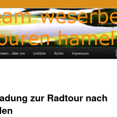
ren-Hameln
e
ivteam…über uns
Linkliste
Archiv
Impressum
ladung zur Radtour nach
len