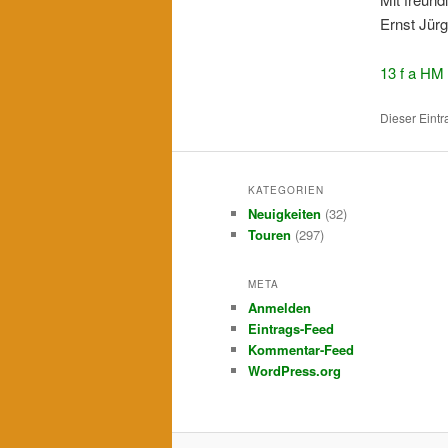
Ernst Jür
13 f a HM
Dieser Eint
KATEGORIEN
Neuigkeiten
(32)
Touren
(297)
META
Anmelden
Eintrags-Feed
Kommentar-Feed
WordPress.org