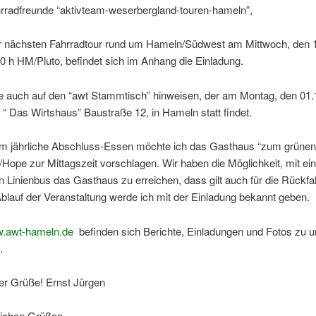
hrradfreunde “aktivteam-weserbergland-touren-hameln”,
r nächsten Fahrradtour rund um Hameln/Südwest am Mittwoch, den 
0 h HM/Pluto, befindet sich im Anhang die Einladung.
e auch auf den “awt Stammtisch” hinweisen, der am Montag, den 01.
 “ Das Wirtshaus” Baustraße 12, in Hameln statt findet.
m jährliche Abschluss-Essen möchte ich das Gasthaus “zum grünen 
/Hope zur Mittagszeit vorschlagen. Wir haben die Möglichkeit, mit e
en Linienbus das Gasthaus zu erreichen, dass gilt auch für die Rückf
lauf der Veranstaltung werde ich mit der Einladung bekannt geben.
.awt-hameln.de
befinden sich Berichte, Einladungen und Fotos zu 
.
er Grüße! Ernst Jürgen
dlichen Grüßen