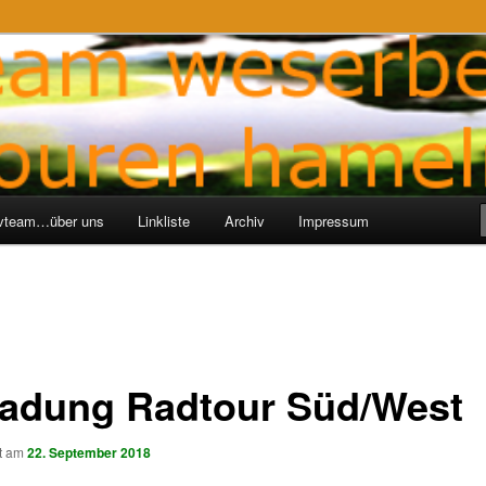
ren-Hameln
e
ivteam…über uns
Linkliste
Archiv
Impressum
ladung Radtour Süd/West
ht am
22. September 2018