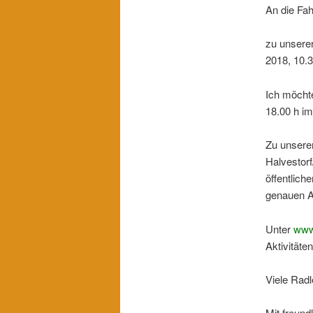
An die Fa
zu unsere
2018, 10.3
Ich möcht
18.00 h im
Zu unsere
Halvestorf
öffentlich
genauen Ab
Unter
www
Aktivitäten
Viele Radl
Mit freun