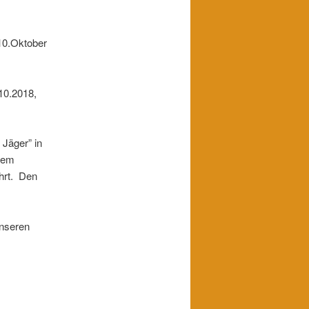
10.Oktober
10.2018,
Jäger” in
inem
ahrt. Den
unseren