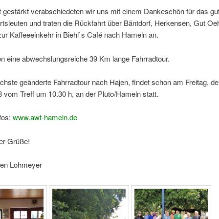
t gestärkt verabschiedeten wir uns mit einem Dankeschön für das g
rtsleuten und traten die Rückfahrt über Bäntdorf, Herkensen, Gut Oe
 zur Kaffeeeinkehr in Biehl`s Café nach Hameln an.
en eine abwechslungsreiche 39 Km lange Fahrradtour.
hste geänderte Fahrradtour nach Hajen, findet schon am Freitag, d
 vom Treff um 10.30 h, an der Pluto/Hameln statt.
fos:
www.awt-hameln.de
er-Grüße!
gen Lohmeyer