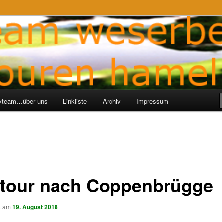
ren-Hameln
e
ivteam…über uns
Linkliste
Archiv
Impressum
tour nach Coppenbrügge
ht am
19. August 2018