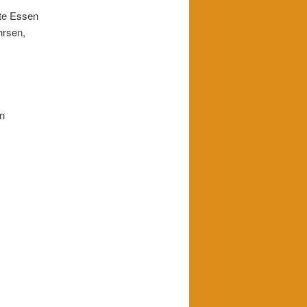
ute Essen
hrsen,
en