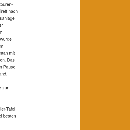
touren-
reff nach
gsanlage
er
am
 wurde
em
ntan mit
sen. Das
en Pause
and.
b zur
er-Tafel
el besten