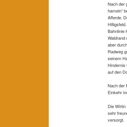
Nach der g
hameln“ be
Afferde. D
Hilligsfel
Bahnlinie
Waldrand 
aber durc
Radweg ge
seinem Ha
Hindernis 
auf den Do
Nach der P
Einkehr i
Die Wirtin
sehr freun
versorgt.