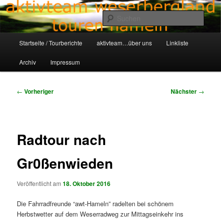
Zum
Aktivteam-Weserbergland-Touren-Hameln
primären
Such
Inhalt
springen
Hauptmenü
awt-hameln.de
Startseite / Tourberichte
aktivteam…über uns
Linkliste
Archiv
Impressum
Beitragsnavigation
←
Vorheriger
Nächster
→
Radtour nach
Gr0ßenwieden
Veröffentlicht am
18. Oktober 2016
Die Fahrradfreunde “awt-Hameln” radelten bei schönem
Herbstwetter auf dem Weserradweg zur Mittagseinkehr ins